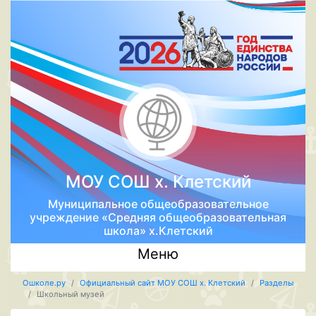
МОУ СОШ х. Клетский
Муниципальное общеобразовательное
учреждение «Средняя общеобразовательная
школа» х.Клетский
Меню
Ошколе.ру
Официальный сайт МОУ СОШ х. Клетский
Разделы
Школьный музей