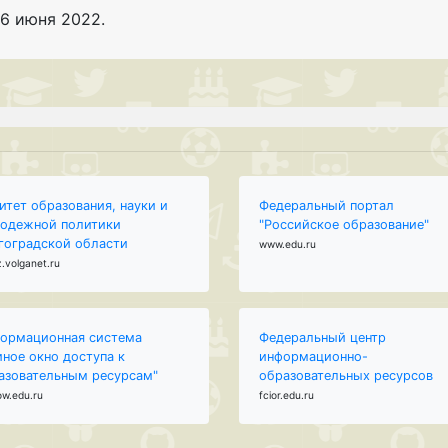
16 июня 2022
.
итет образования, науки и
Федеральный портал
одежной политики
"Российское образование"
гоградской области
www.edu.ru
.volganet.ru
ормационная система
Федеральный центр
иное окно доступа к
информационно-
азовательным ресурсам"
образовательных ресурсов
ow.edu.ru
fcior.edu.ru