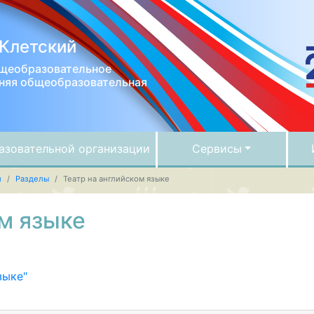
Клетский
щеобразовательное
няя общеобразовательная
й
азовательной организации
Сервисы
й
Разделы
Театр на английском языке
ом языке
зыке"