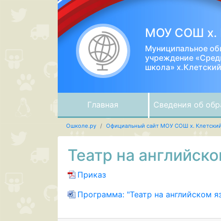
МОУ СОШ х. 
Муниципальное об
учреждение «Сред
школа» х.Клетски
Главная
Сведения об обр
Ошколе.ру
Официальный сайт МОУ СОШ х. Клетски
Театр на английск
Приказ
Программа: "Театр на английском я