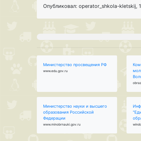
Опубликовал: operator_shkola-kletskij
,
Министерство просвещения РФ
Ком
мол
www.edu.gov.ru
Вол
obraz
Министерство науки и высшего
Инф
образования Российской
"Ед
Федерации
обр
www.minobrnauki.gov.ru
wind