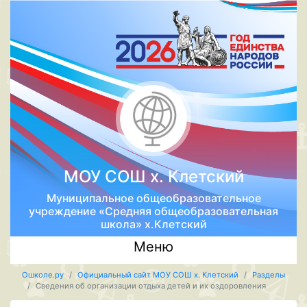
МОУ СОШ х. Клетский
Муниципальное общеобразовательное
учреждение «Средняя общеобразовательная
школа» х.Клетский
Меню
Ошколе.ру
Официальный сайт МОУ СОШ х. Клетский
Разделы
Сведения об организации отдыха детей и их оздоровления