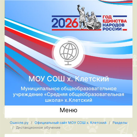
МОУ СОШ х. Клетский
Муниципальное общеобразовательное
учреждение «Средняя общеобразовательная
школа» х.Клетский
Меню
Ошколе.ру
Официальный сайт МОУ СОШ х. Клетский
Разделы
Дистанционное обучение