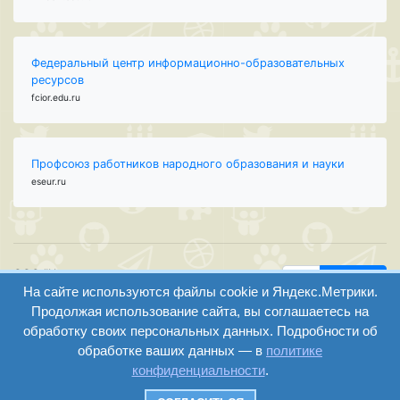
Федеральный центр информационно-образовательных
ресурсов
fcior.edu.ru
Профсоюз работников народного образования и науки
eseur.ru
ООО "Центр
Найти
На сайте используются файлы cookie и Яндекс.Метрики.
образования и
вход
консалтинга"
Продолжая использование сайта, вы соглашаетесь на
Версия
Волгоград 2008-
обработку своих персональных данных. Подробности об
регистрация
сайта для
2026
обработке ваших данных — в
политике
слабовидящих
конфиденциальности
.
Сайт создан на
конструкторе