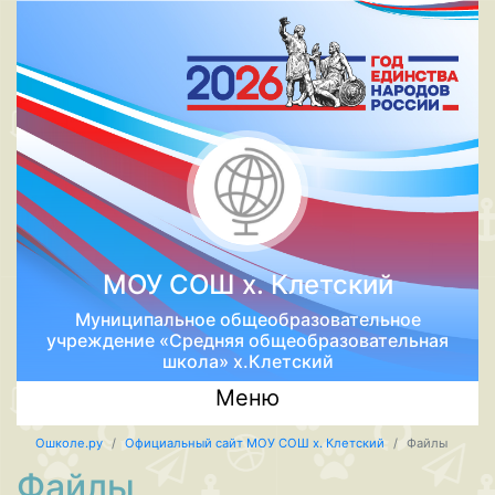
МОУ СОШ х. Клетский
Муниципальное общеобразовательное
учреждение «Средняя общеобразовательная
школа» х.Клетский
Меню
Ошколе.ру
Официальный сайт МОУ СОШ х. Клетский
Файлы
Файлы