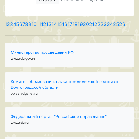
1
2
3
4
5
6
7
8
9
10
11
12
13
14
15
16
17
18
19
20
21
22
23
24
25
26
Министерство просвещения РФ
www.edu.gov.ru
Комитет образования, науки и молодежной политики
Волгоградской области
obraz.volganet.ru
Федеральный портал "Российское образование"
www.edu.ru