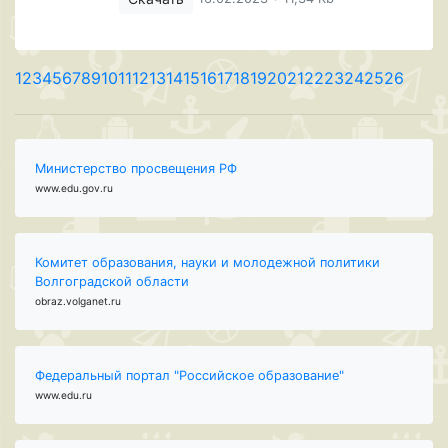
1
2
3
4
5
6
7
8
9
10
11
12
13
14
15
16
17
18
19
20
21
22
23
24
25
26
Министерство просвещения РФ
www.edu.gov.ru
Комитет образования, науки и молодежной политики
Волгоградской области
obraz.volganet.ru
Федеральный портал "Российское образование"
www.edu.ru