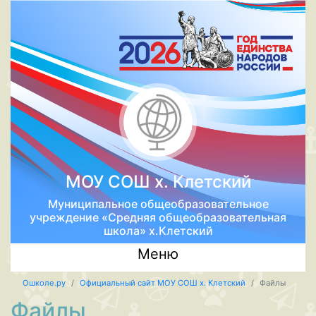
МОУ СОШ х. Клетский
Муниципальное общеобразовательное
учреждение «Средняя общеобразовательная
школа» х.Клетский
Меню
Ошколе.ру
Официальный сайт МОУ СОШ х. Клетский
Файлы
Файлы