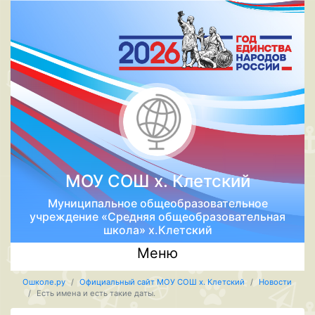
МОУ СОШ х. Клетский
Муниципальное общеобразовательное
учреждение «Средняя общеобразовательная
школа» х.Клетский
Меню
Ошколе.ру
Официальный сайт МОУ СОШ х. Клетский
Новости
Есть имена и есть такие даты.